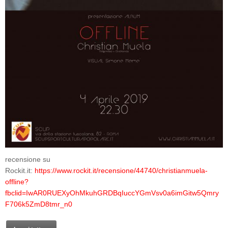
recensione su
Rockit.it:
https://www.rockit.it/recensione/44740/christianmuela-
offline?
fbclid=IwAR0RUEXyOhMkuhGRDBqIuccYGmVsv0a6imGitw5Qmry
F706k5ZmD8tmr_n0