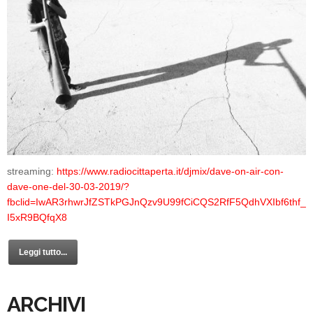
streaming:
https://www.radiocittaperta.it/djmix/dave-on-air-con-
dave-one-del-30-03-2019/?
fbclid=IwAR3rhwrJfZSTkPGJnQzv9U99fCiCQS2RfF5QdhVXIbf6thf_
I5xR9BQfqX8
Leggi tutto...
ARCHIVI