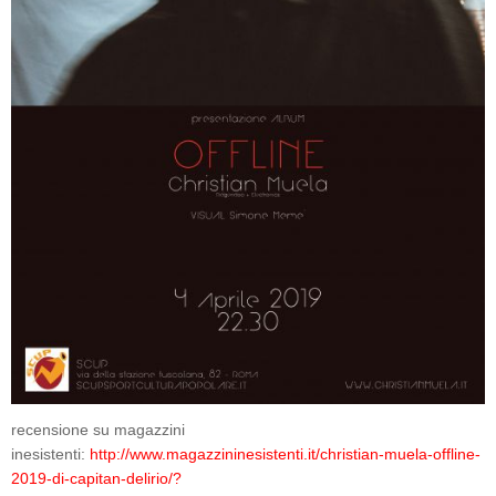
recensione su magazzini
inesistenti:
http://www.magazzininesistenti.it/christian-muela-offline-
2019-di-capitan-delirio/?