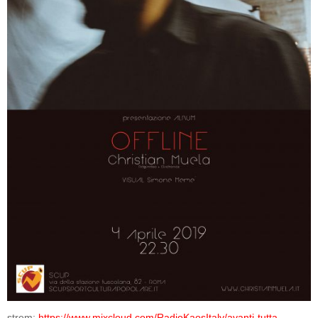
strem:
https://www.mixcloud.com/RadioKaosItaly/avanti-tutta-