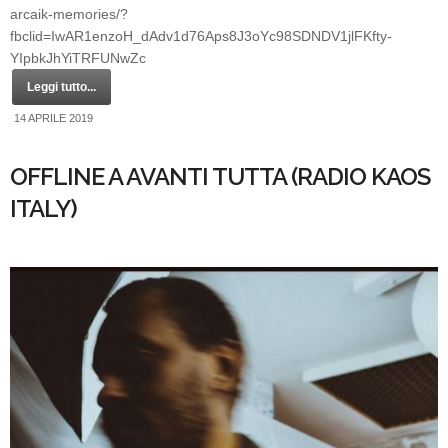
arcaik-memories/?
fbclid=IwAR1enzoH_dAdv1d76Aps8J3oYc98SDNDV1jlFKfty-
YIpbkJhYiTRFUNwZc
Leggi tutto...
14 APRILE 2019
OFFLINE A AVANTI TUTTA (RADIO KAOS
ITALY)