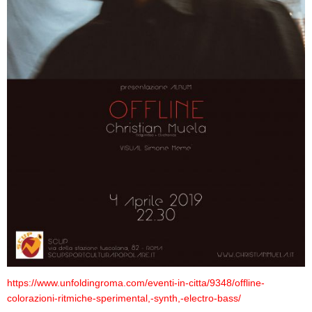
https://www.unfoldingroma.com/eventi-in-citta/9348/offline-
colorazioni-ritmiche-sperimental,-synth,-electro-bass/