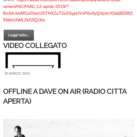
venerd%C3%AC-12-aprile-2019/?
fbclid=IwAR1sOtsnU5THXZuT2o5SypUVxP0u4yQVpmrXSddEDW2
56ktmXWL2kSSQ1Ks
Leggi tutto...
VIDEO COLLEGATO
30 MARZO 2019
OFFLINE A DAVE ON AIR (RADIO CITTA
APERTA)