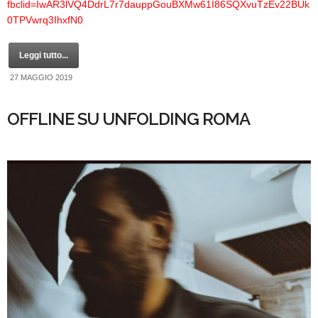
fbclid=IwAR3lVQ4DdrL7r7dauppGouBXMw61I86SQXvuTzEv22BUk
0TPVwrq3IhxfN0
Leggi tutto...
27 MAGGIO 2019
OFFLINE SU UNFOLDING ROMA