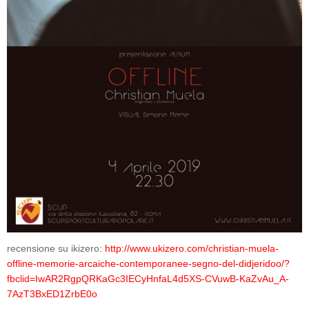
recensione su ikizero:
http://www.ukizero.com/christian-muela-
offline-memorie-arcaiche-contemporanee-segno-del-didjeridoo/?
fbclid=IwAR2RgpQRKaGc3IECyHnfaL4d5XS-CVuwB-KaZvAu_A-
7AzT3BxED1ZrbE0o