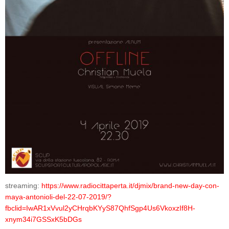
streaming:
https://www.radiocittaperta.it/djmix/brand-new-day-con-
maya-antonioli-del-22-07-2019/?
fbclid=IwAR1xVvul2yCHrqbKYyS87QhfSgp4Us6VkoxzIf8H-
xnym34i7GSSxK5bDGs