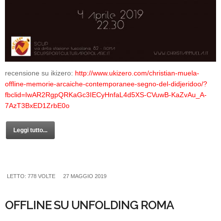
recensione su ikizero:
http://www.ukizero.com/christian-muela-
offline-memorie-arcaiche-contemporanee-segno-del-didjeridoo/?
fbclid=IwAR2RgpQRKaGc3IECyHnfaL4d5XS-CVuwB-KaZvAu_A-
7AzT3BxED1ZrbE0o
Leggi tutto...
LETTO: 778 VOLTE
27 MAGGIO 2019
OFFLINE SU UNFOLDING ROMA