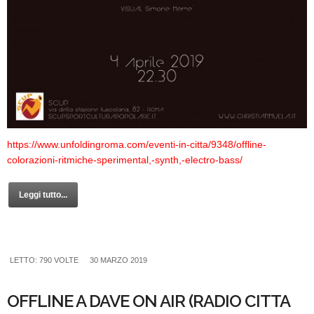
https://www.unfoldingroma.com/eventi-in-citta/9348/offline-
colorazioni-ritmiche-sperimental,-synth,-electro-bass/
Leggi tutto...
LETTO: 790 VOLTE
30 MARZO 2019
OFFLINE A DAVE ON AIR (RADIO CITTA