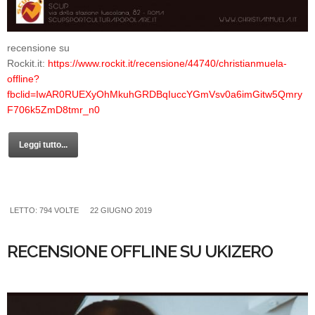
recensione su
Rockit.it:
https://www.rockit.it/recensione/44740/christianmuela-
offline?
fbclid=IwAR0RUEXyOhMkuhGRDBqIuccYGmVsv0a6imGitw5Qmry
F706k5ZmD8tmr_n0
Leggi tutto...
LETTO: 794 VOLTE
22 GIUGNO 2019
RECENSIONE OFFLINE SU UKIZERO