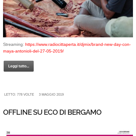
Streaming:
https://www.radiocittaperta.it/djmix/brand-new-day-con-
maya-antonioli-del-27-05-2019/
Leggi tutto...
LETTO: 778 VOLTE
3 MAGGIO 2019
OFFLINE SU ECO DI BERGAMO