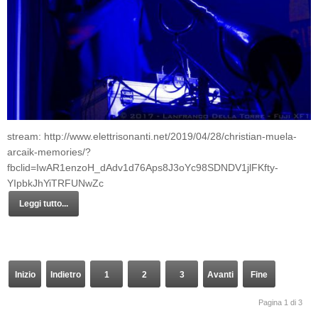
stream: http://www.elettrisonanti.net/2019/04/28/christian-muela-
arcaik-memories/?
fbclid=IwAR1enzoH_dAdv1d76Aps8J3oYc98SDNDV1jlFKfty-
YIpbkJhYiTRFUNwZc
Leggi tutto...
Inizio
Indietro
1
2
3
Avanti
Fine
Pagina 1 di 3