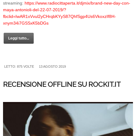
streaming:
https://www.radiocittaperta.it/djmix/brand-new-day-con-
maya-antonioli-del-22-07-2019/?
fbclid=IwAR1xVvul2yCHrqbKYyS87QhfSgp4Us6VkoxzIf8H-
xnym34i7GSSxK5bDGs
Leggi tutto...
LETTO: 875 VOLTE
13 AGOSTO 2019
RECENSIONE OFFLINE SU ROCKIT.IT