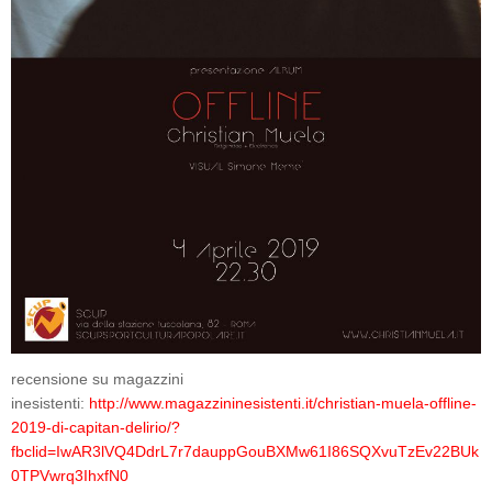
recensione su magazzini
inesistenti:
http://www.magazzininesistenti.it/christian-muela-offline-
2019-di-capitan-delirio/?
fbclid=IwAR3lVQ4DdrL7r7dauppGouBXMw61I86SQXvuTzEv22BUk
0TPVwrq3IhxfN0