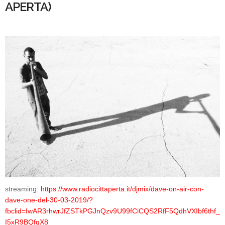
APERTA)
streaming:
https://www.radiocittaperta.it/djmix/dave-on-air-con-
dave-one-del-30-03-2019/?
fbclid=IwAR3rhwrJfZSTkPGJnQzv9U99fCiCQS2RfF5QdhVXIbf6thf_
I5xR9BQfqX8