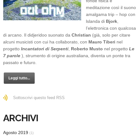
fonde fisica e
meditazione così il suono
amalgama trip – hop con
lslanda di
Bjork
,
l’elettronica con qualcosa
di arcano. Il didjeridoo suonato da
Christian
(già, solo per citare
alcuni musicisti con cui ha collaborato, con
Mauro Tiberi
nel
progetto
Incantatori di Serpenti
,
Roberto Musto
nel progetto
Le
7 parole
), strumento di origine australiana, diventa un ponte tra
passato e futuro.
Leggi tutto...
Sottoscrivi questo feed RSS
ARCHIVI
Agosto 2019
(1)