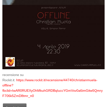
recensione su
Rockit.it:
https://www.rockit.it/recensione/44740/christianmuela-
offline?
fbclid=IwAR0RUEXyOhMkuhGRDBqIuccYGmVsv0a6imGitw5Qmry
F706k5ZmD8tmr_n0