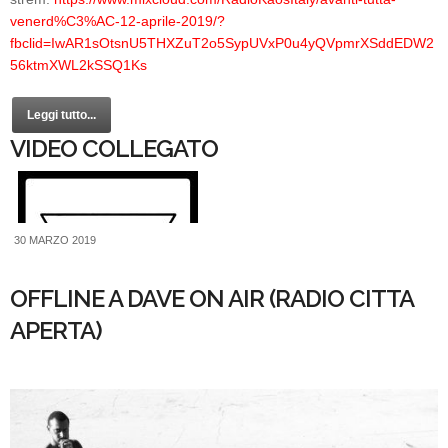
venerd%C3%AC-12-aprile-2019/?
fbclid=IwAR1sOtsnU5THXZuT2o5SypUVxP0u4yQVpmrXSddEDW2
56ktmXWL2kSSQ1Ks
Leggi tutto...
VIDEO COLLEGATO
30 MARZO 2019
OFFLINE A DAVE ON AIR (RADIO CITTA
APERTA)