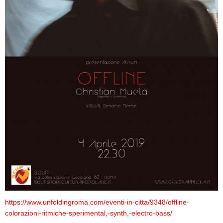
https://www.unfoldingroma.com/eventi-in-citta/9348/offline-
colorazioni-ritmiche-sperimental,-synth,-electro-bass/