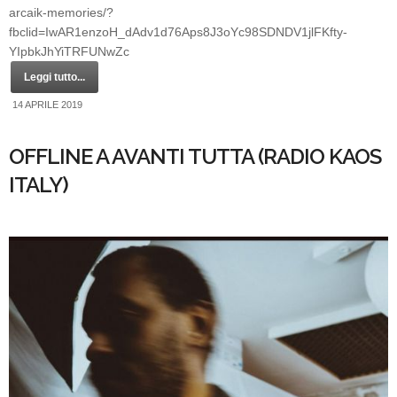
arcaik-memories/?
fbclid=IwAR1enzoH_dAdv1d76Aps8J3oYc98SDNDV1jlFKfty-
YIpbkJhYiTRFUNwZc
Leggi tutto...
14 APRILE 2019
OFFLINE A AVANTI TUTTA (RADIO KAOS
ITALY)