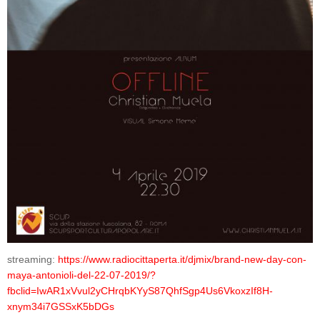
streaming:
https://www.radiocittaperta.it/djmix/brand-new-day-con-
maya-antonioli-del-22-07-2019/?
fbclid=IwAR1xVvul2yCHrqbKYyS87QhfSgp4Us6VkoxzIf8H-
xnym34i7GSSxK5bDGs