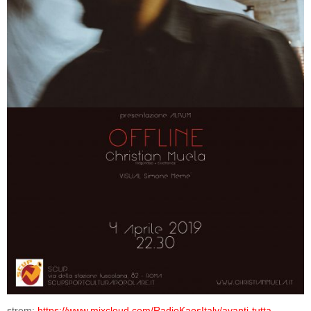
strem:
https://www.mixcloud.com/RadioKaosItaly/avanti-tutta-