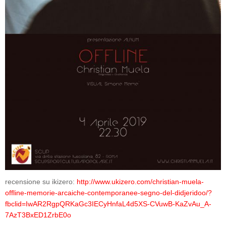
recensione su ikizero:
http://www.ukizero.com/christian-muela-
offline-memorie-arcaiche-contemporanee-segno-del-didjeridoo/?
fbclid=IwAR2RgpQRKaGc3IECyHnfaL4d5XS-CVuwB-KaZvAu_A-
7AzT3BxED1ZrbE0o