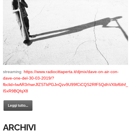
streaming:
https://www.radiocittaperta.it/djmix/dave-on-air-con-
dave-one-del-30-03-2019/?
fbclid=IwAR3rhwrJfZSTkPGJnQzv9U99fCiCQS2RfF5QdhVXIbf6thf_
I5xR9BQfqX8
Leggi tutto...
ARCHIVI