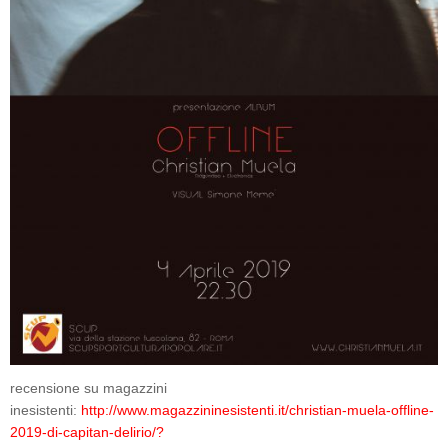
recensione su magazzini
inesistenti:
http://www.magazzininesistenti.it/christian-muela-offline-
2019-di-capitan-delirio/?