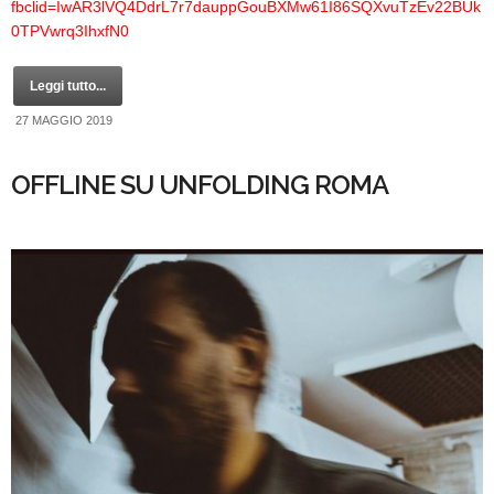
fbclid=IwAR3lVQ4DdrL7r7dauppGouBXMw61I86SQXvuTzEv22BUk
0TPVwrq3IhxfN0
Leggi tutto...
27 MAGGIO 2019
OFFLINE SU UNFOLDING ROMA