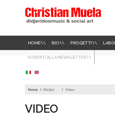
HOME\\
BIO\\
PROGETTI\\
LABO
ISCRIVITI ALLA NEWSLETTER\\
Home
/
Media\
/
Video
VIDEO