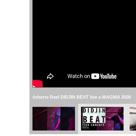
#shorts Reel DIDJIN BEAT live a MAGMA 2026